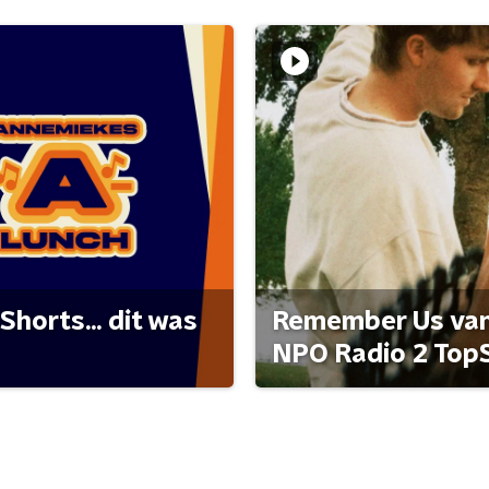
Shorts... dit was
Remember Us van 
NPO Radio 2 Top