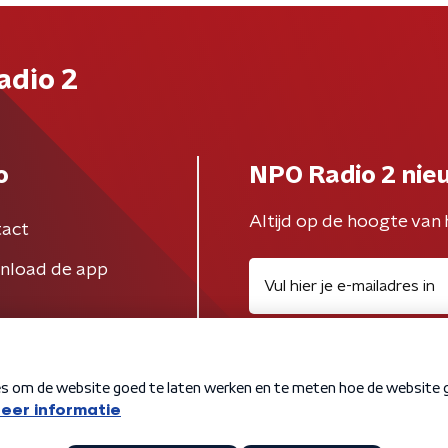
adio 2
o
NPO Radio 2 nie
Altijd op de hoogte van 
act
nload de app