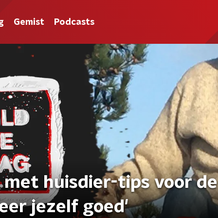
g
Gemist
Podcasts
 met huisdier-tips voor de
eer jezelf goed'