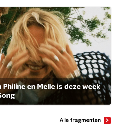
Philine en Melle is deze week
Song
Alle fragmenten