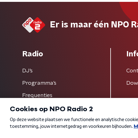
Er is maar één NPO R
Radio
Inf
DJ’s
Cont
Programma's
Dow
Frequenties
Algemene voorwaarden
Privacybeleid