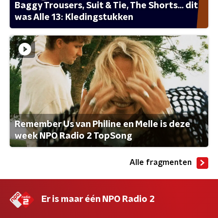
Baggy Trousers, Suit & Tie, The Shorts... dit
was Alle 13: Kledingstukken
Remember Us van Philine en Melle is deze
week NPO Radio 2 TopSong
Alle fragmenten
Er is maar één NPO Radio 2