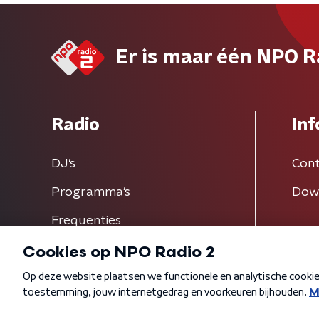
Er is maar één NPO R
Radio
Inf
DJ’s
Cont
Programma's
Dow
Frequenties
Algemene voorwaarden
Privacybeleid