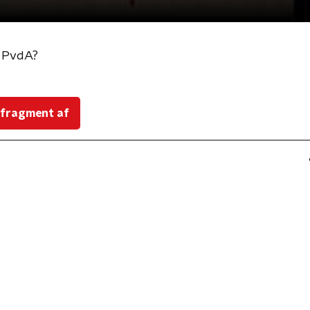
e PvdA?
 fragment af