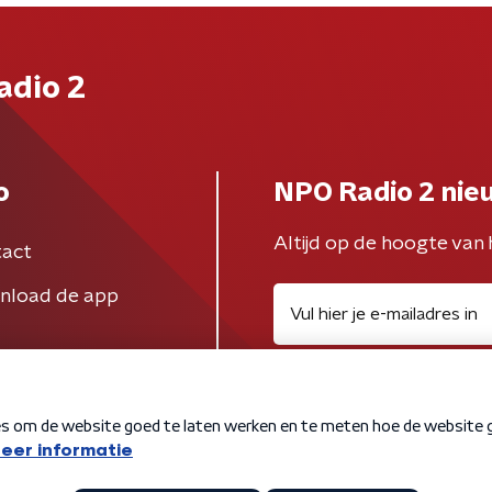
adio 2
o
NPO Radio 2 nie
Altijd op de hoogte van 
act
nload de app