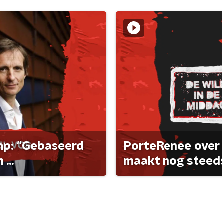
ump: "Gebaseerd
PorteRenee over 
...
maakt nog steeds