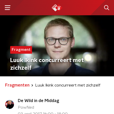
Fragment
Luuk Ikink concurreert met
zichzelf
Fragmenten
Luuk Ikink concurreert met zichzelf
De Wild in de Middag
PowNed