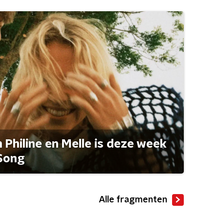
Philine en Melle is deze week
Song
Alle fragmenten