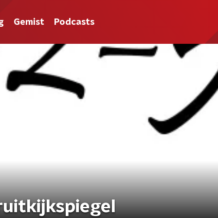
g
Gemist
Podcasts
uitkijkspiegel