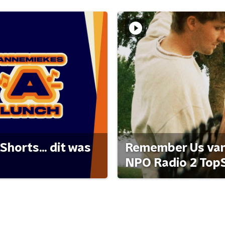
Shorts... dit was
Remember Us van 
NPO Radio 2 Top