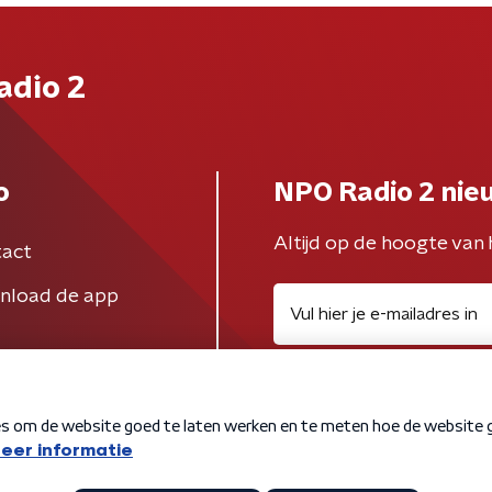
adio 2
o
NPO Radio 2 nie
Altijd op de hoogte van 
act
nload de app