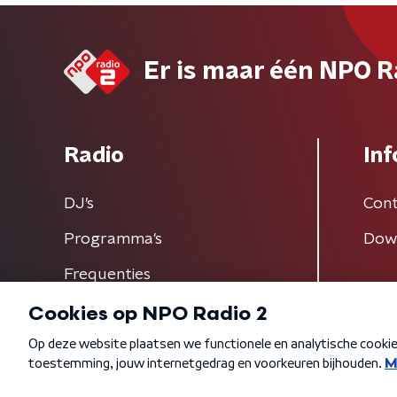
Er is maar één NPO R
Radio
Inf
DJ’s
Cont
Programma's
Dow
Frequenties
Algemene voorwaarden
Privacybeleid