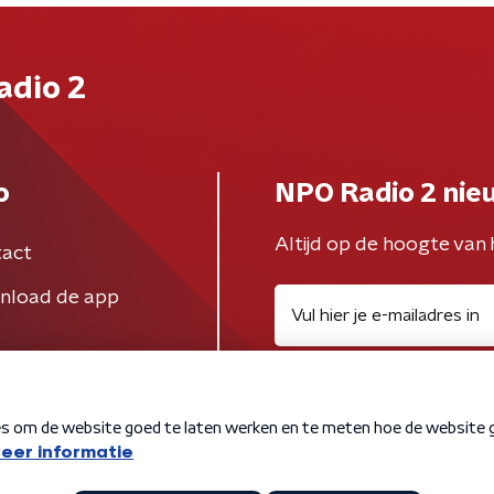
adio 2
o
NPO Radio 2 nie
Altijd op de hoogte van 
act
nload de app