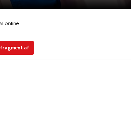
l online
 fragment af