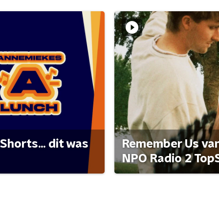
Shorts... dit was
Remember Us van 
NPO Radio 2 Top