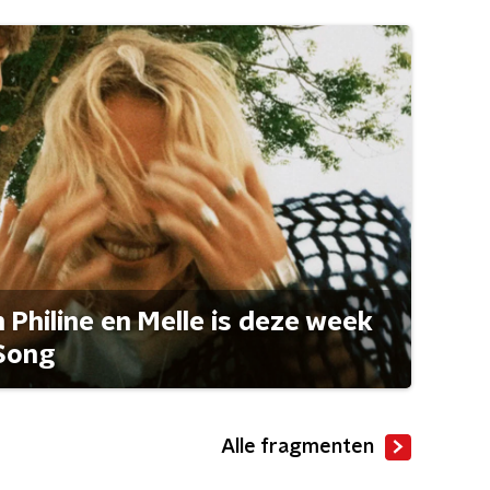
Philine en Melle is deze week
Song
Alle fragmenten