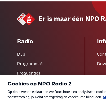
Er is maar één NPO R
Radio
Inf
DJ’s
Cont
Programma's
Dow
Frequenties
Algemene voorwaarden
Privacybeleid