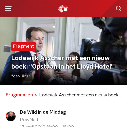
Fragment
Lodewijk Asscher met een nieuw
boek: “Opstaan in het Lloyd Hotel”
foto:
ANP
Fragmenten
Lodewijk Asscher met een nieuw boek: “Opstaan in het Lloyd Hotel”
De Wild in de Middag
PowNed