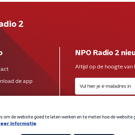
adio 2
o
NPO Radio 2 nie
Altijd op de hoogte van 
act
nload de app