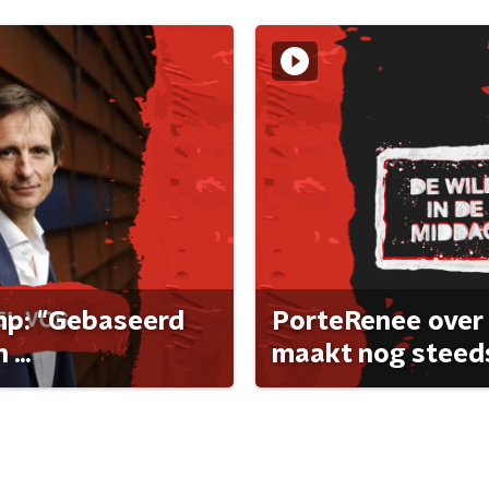
ump: "Gebaseerd
PorteRenee over 
...
maakt nog steeds