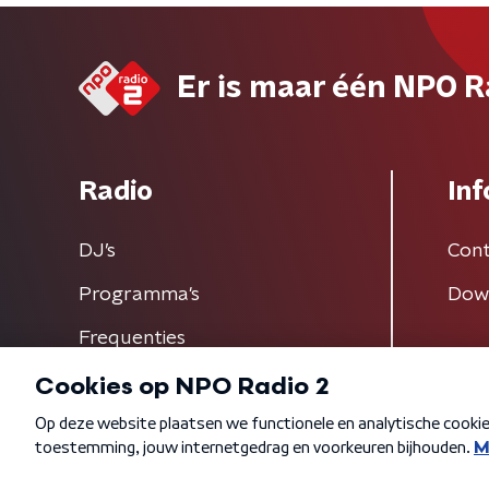
Er is maar één NPO R
Radio
Inf
DJ’s
Cont
Programma's
Dow
Frequenties
Algemene voorwaarden
Privacybeleid