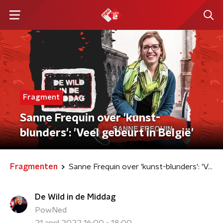
Fragment
Sanne Frequin over 'kunst-
blunders': 'Veel gebeurt in België'
Fragmenten
Sanne Frequin over 'kunst-blunders': 'Veel gebeurt in België'
De Wild in de Middag
PowNed