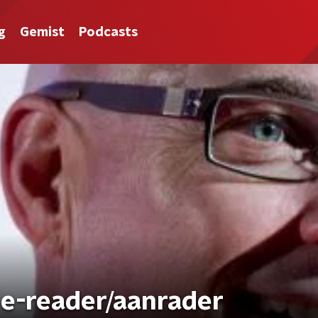
g
Gemist
Podcasts
e-reader/aanrader