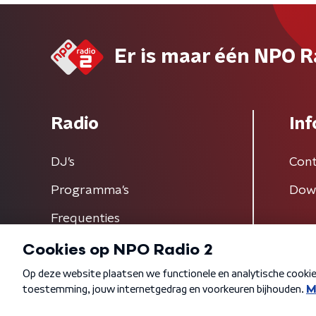
Er is maar één NPO R
Radio
Inf
DJ’s
Cont
Programma's
Dow
Frequenties
Algemene voorwaarden
Privacybeleid