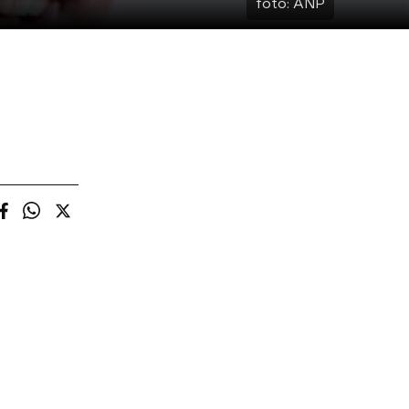
foto:
ANP