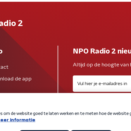
adio 2
o
NPO Radio 2 nie
Altijd op de hoogte van 
act
nload de app