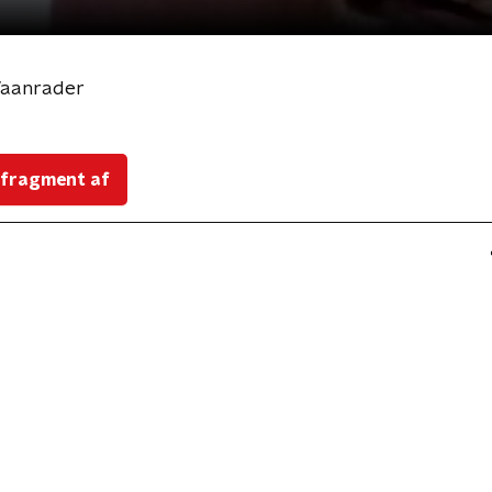
/aanrader
 fragment af