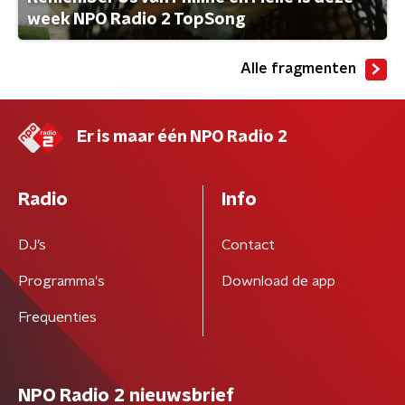
week NPO Radio 2 TopSong
Alle fragmenten
Er is maar één NPO Radio 2
Radio
Info
DJ’s
Contact
Programma's
Download de app
Frequenties
NPO Radio 2 nieuwsbrief