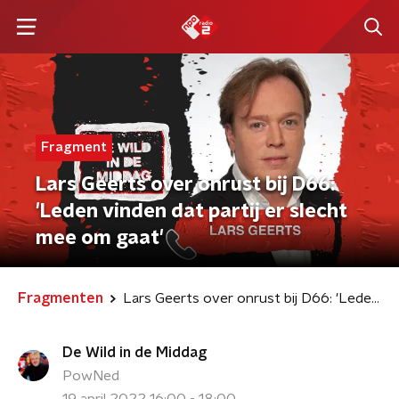
Fragment
Lars Geerts over onrust bij D66:
'Leden vinden dat partij er slecht
mee om gaat'
Fragmenten
Lars Geerts over onrust bij D66: 'Leden vinden dat partij er slecht mee om gaat'
De Wild in de Middag
PowNed