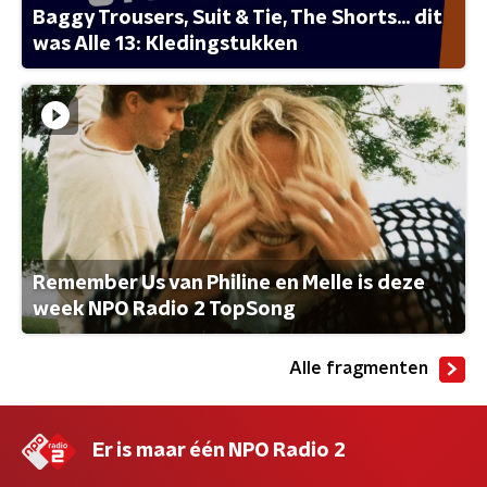
Baggy Trousers, Suit & Tie, The Shorts... dit
was Alle 13: Kledingstukken
Remember Us van Philine en Melle is deze
week NPO Radio 2 TopSong
Alle fragmenten
Er is maar één NPO Radio 2