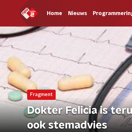
Home
Nieuws
Programmerin
Fragment
Dokter Felicia is te
ook stemadvies