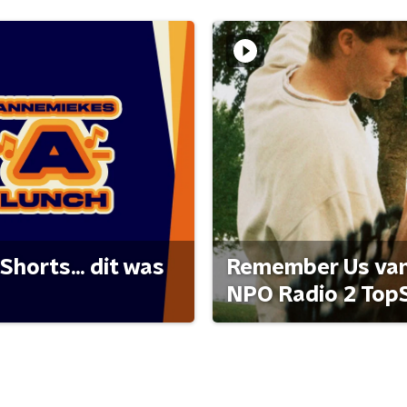
Shorts... dit was
Remember Us van 
NPO Radio 2 Top