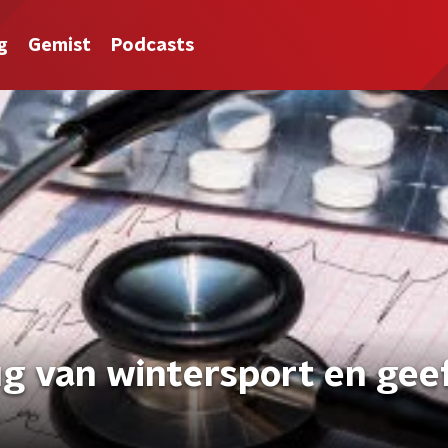
g
Gemist
Podcasts
rug van wintersport en gee