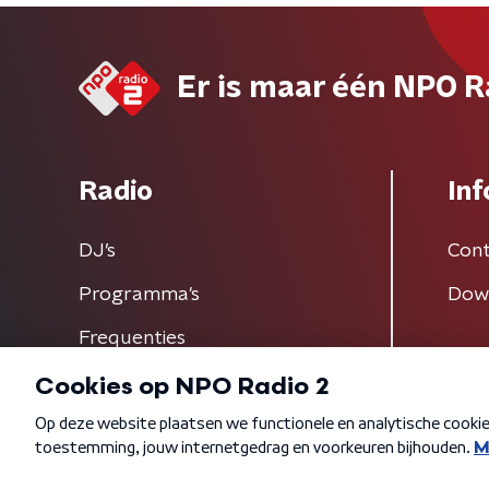
Er is maar één NPO R
Radio
Inf
DJ’s
Cont
Programma's
Dow
Frequenties
Algemene voorwaarden
Privacybeleid