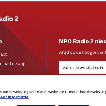
adio 2
o
NPO Radio 2 nie
Altijd op de hoogte van 
act
nload de app