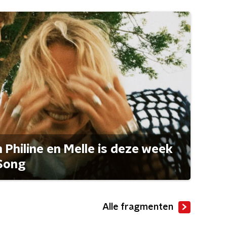
Philine en Melle is deze week
Song
Alle fragmenten