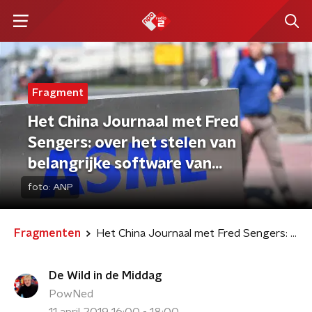
Fragment
Het China Journaal met Fred
Sengers: over het stelen van
belangrijke software van
Nederlandse
foto:
ANP
chipmachinefabrikant door
Chinezen
Fragmenten
Het China Journaal met Fred Sengers: over het stelen van belangrijke software van Nederlandse chipmachinefabrikant door Chinezen
De Wild in de Middag
PowNed