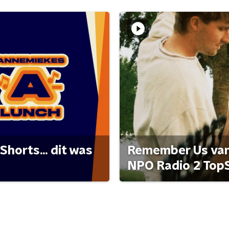
Shorts... dit was
Remember Us van 
NPO Radio 2 Top