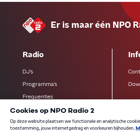
Er is maar één NPO R
Radio
Inf
DJ’s
Cont
Programma's
Dow
Frequenties
Algemene voorwaarden
Privacybeleid