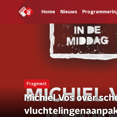
Home
Nieuws
Programmerin
Fragment
Michiel Vos over sche
vluchtelingenaanpa