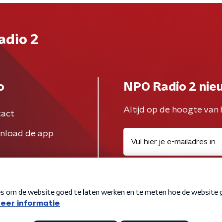
adio 2
o
NPO Radio 2 nie
Altijd op de hoogte van 
act
nload de app