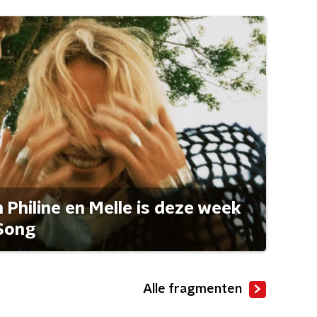
Philine en Melle is deze week
Song
Alle fragmenten