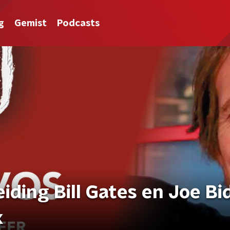
g
Gemist
Podcasts
iding Bill Gates en Joe Bi
k