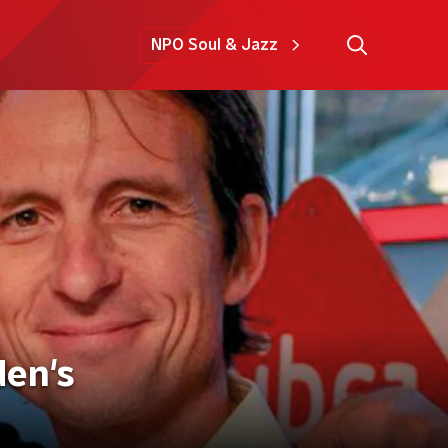
NPO Soul & Jazz
den's