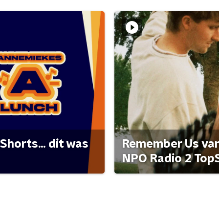
Shorts... dit was
Remember Us van 
NPO Radio 2 Top