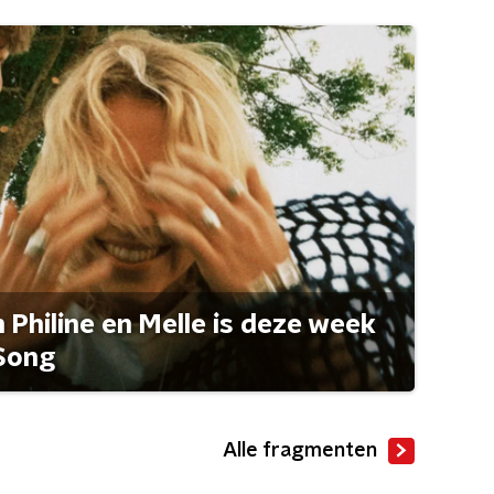
Philine en Melle is deze week
Song
Alle fragmenten