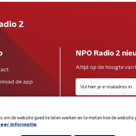
adio 2
o
NPO Radio 2 nie
Altijd op de hoogte van 
act
nload de app