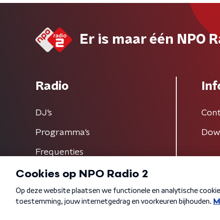
Er is maar één NPO R
Radio
Inf
DJ’s
Cont
Programma's
Dow
Frequenties
Algemene voorwaarden
Privacybeleid