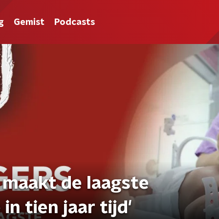
g
Gemist
Podcasts
a maakt de laagste
n tien jaar tijd'