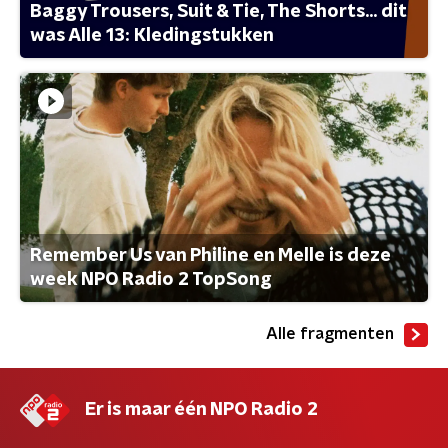
Baggy Trousers, Suit & Tie, The Shorts... dit
was Alle 13: Kledingstukken
Remember Us van Philine en Melle is deze
week NPO Radio 2 TopSong
Alle fragmenten
Er is maar één NPO Radio 2