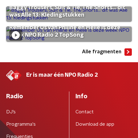
Baggy Trousers, Suit & Tie, The Shorts... dit
was Alle 13: Kledingstukken
Remember Us van Philine en Melle is deze
week NPO Radio 2 TopSong
Alle fragmenten
Er is maar één NPO Radio 2
Radio
Info
DJ’s
Contact
Programma's
Download de app
Frequenties