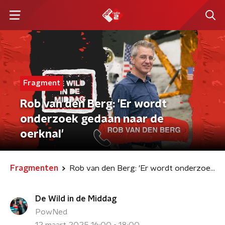
Fragment
Rob van den Berg: 'Er wordt
onderzoek gedaan naar de
oerknal'
Fragmenten
Rob van den Berg: 'Er wordt onderzoek gedaan naar de oerknal'
De Wild in de Middag
PowNed