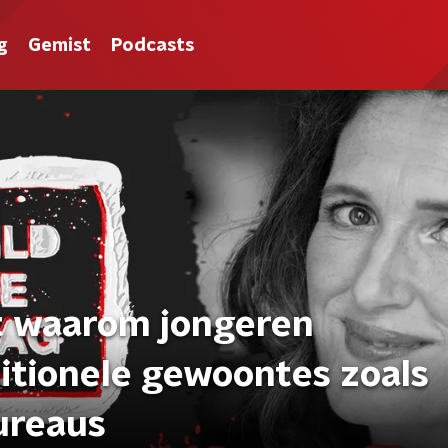
g
Gemist
Podcasts
it waarom jongeren
ditionele gewoontes zoals
bureaus