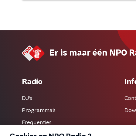
Er is maar één NPO R
Radio
Inf
DJ’s
Cont
Programma's
Dow
Frequenties