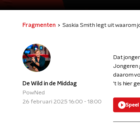
Fragmenten
Saskia Smith legt uit waarom j
Dat jongere
Jongeren g
daarom voo
De Wild in de Middag
't Is hier
PowNed
26 februari 2025 16:00 - 18:00
Speel