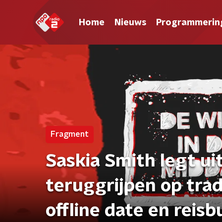
Home
Nieuws
Programmerin
Fragment
Saskia Smith legt u
teruggrijpen op tra
offline date en reis