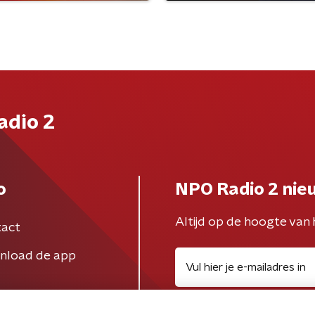
adio 2
o
NPO Radio 2 nie
Altijd op de hoogte van 
act
nload de app