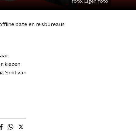
foto:
Eigen foto
ffline date en reisbureaus
aar.
n kiezen
ia Smit van