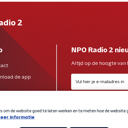
adio 2
o
NPO Radio 2 nie
Altijd op de hoogte van 
act
nload de app