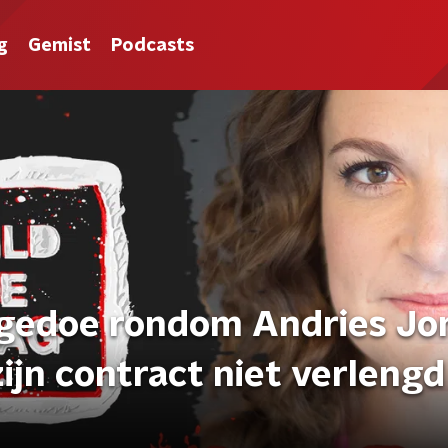
g
Gemist
Podcasts
 gedoe rondom Andries Jo
jn contract niet verlengd