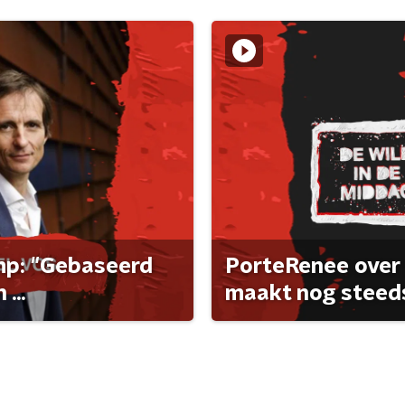
ump: "Gebaseerd
PorteRenee over 
...
maakt nog steeds