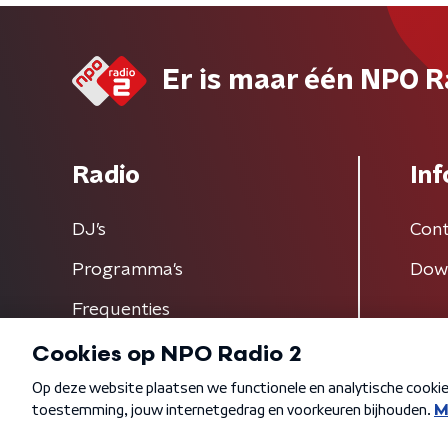
Er is maar één NPO R
Radio
Inf
DJ’s
Cont
Programma's
Dow
Frequenties
Algemene voorwaarden
Privacybeleid