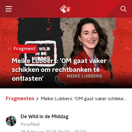
Fragment
Meike Lubbers: 'OM gaat vaker
schikken om rechtbanken te
ontlasten'
Fragmenten
Meike Lubbers: 'OM gaat vaker schikken om rechtbanken te ontlasten'
De Wild in de Middag
PowNed