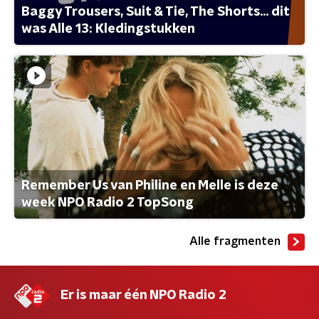
Baggy Trousers, Suit & Tie, The Shorts... dit
was Alle 13: Kledingstukken
Remember Us van Philine en Melle is deze
week NPO Radio 2 TopSong
Alle fragmenten
Er is maar één NPO Radio 2