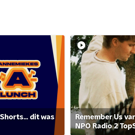
Shorts... dit was
Remember Us van 
NPO Radio 2 Top