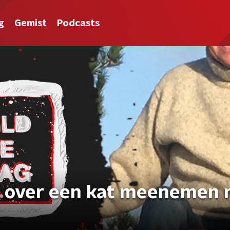
g
Gemist
Podcasts
n over een kat meenemen 