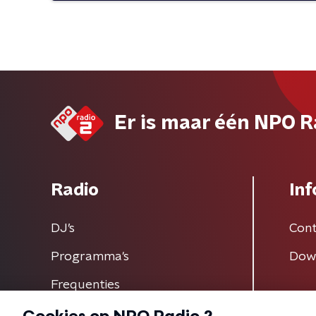
Er is maar één NPO R
Radio
Inf
DJ’s
Cont
Programma's
Dow
Frequenties