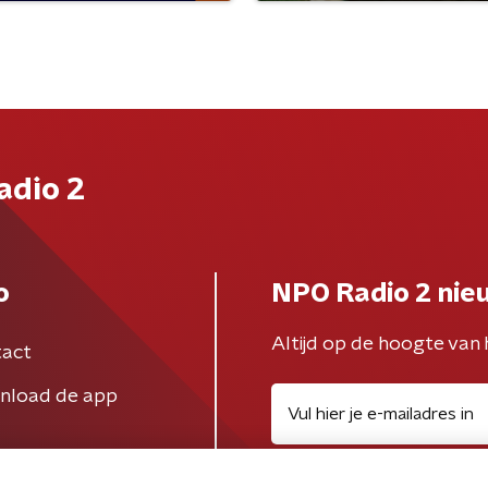
adio 2
o
NPO Radio 2 nie
Altijd op de hoogte van 
act
nload de app