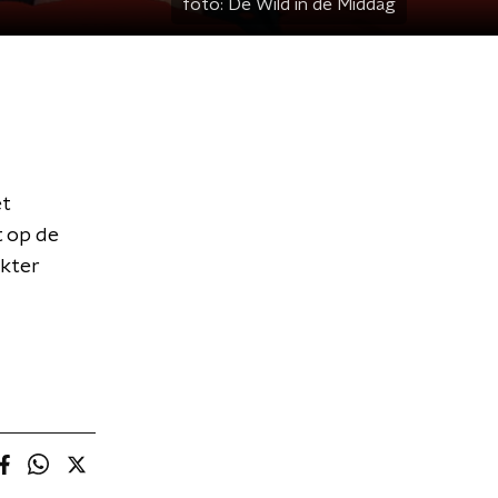
foto:
De Wild in de Middag
et
t op de
kter