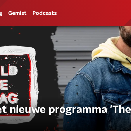
g
Gemist
Podcasts
het nieuwe programma 'Th