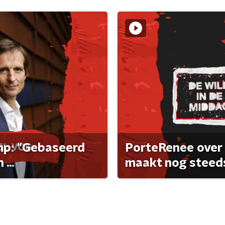
ump: "Gebaseerd
PorteRenee over 
...
maakt nog steeds