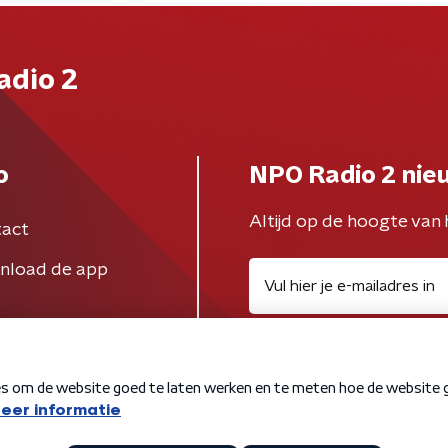
adio 2
o
NPO Radio 2 nie
Altijd op de hoogte van 
act
nload de app