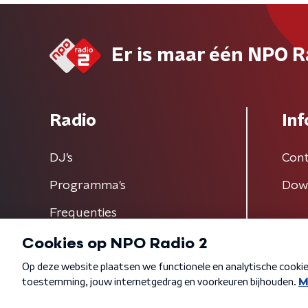
Er is maar één NPO R
Radio
Inf
DJ’s
Cont
Programma's
Dow
Frequenties
Algemene voorwaarden
Privacybeleid