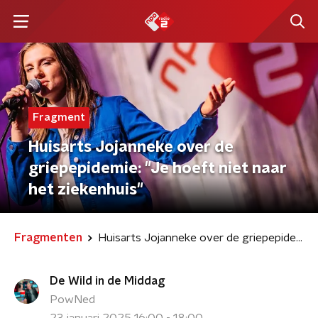
Fragment
Huisarts Jojanneke over de
griepepidemie: "Je hoeft niet naar
het ziekenhuis"
Fragmenten
Huisarts Jojanneke over de griepepidemie: "Je hoeft niet naar het ziekenhuis"
De Wild in de Middag
PowNed