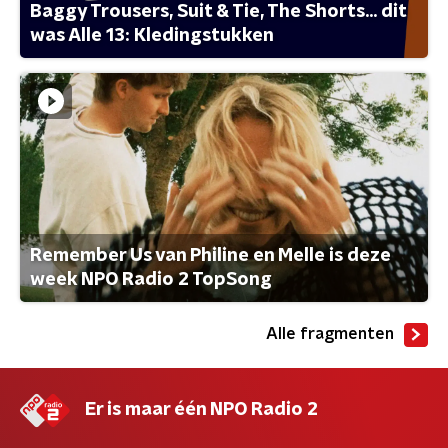
Baggy Trousers, Suit & Tie, The Shorts... dit
was Alle 13: Kledingstukken
Remember Us van Philine en Melle is deze
week NPO Radio 2 TopSong
Alle fragmenten
Er is maar één NPO Radio 2