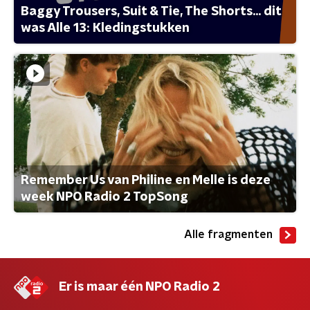
Baggy Trousers, Suit & Tie, The Shorts... dit
was Alle 13: Kledingstukken
Remember Us van Philine en Melle is deze
week NPO Radio 2 TopSong
Alle fragmenten
Er is maar één NPO Radio 2