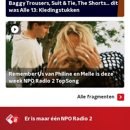
Baggy Trousers, Suit & Tie, The Shorts... dit
was Alle 13: Kledingstukken
Remember Us van Philine en Melle is deze
week NPO Radio 2 TopSong
Alle fragmenten
Er is maar één NPO Radio 2