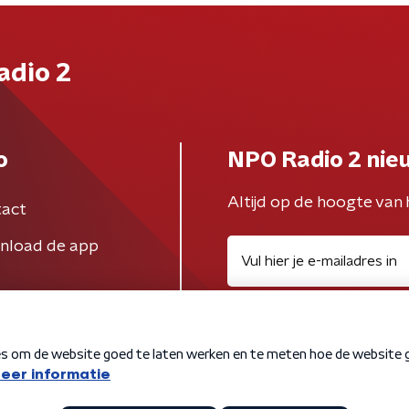
adio 2
o
NPO Radio 2 nie
Altijd op de hoogte van 
act
nload de app