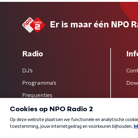
Er is maar één NPO R
Radio
Inf
DJ’s
Cont
Programma's
Dow
Frequenties
Algemene voorwaarden
Privacybeleid