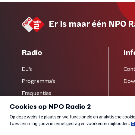
Er is maar één NPO R
Radio
Inf
DJ’s
Cont
Programma's
Dow
Frequenties
Algemene voorwaarden
Privacybeleid