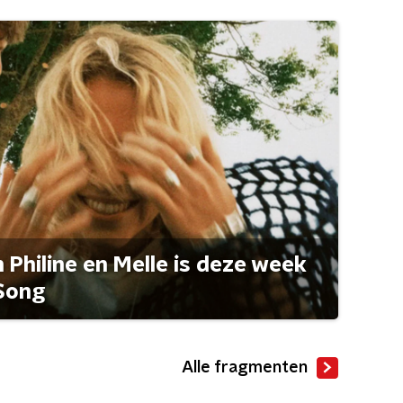
Philine en Melle is deze week
Song
Alle fragmenten