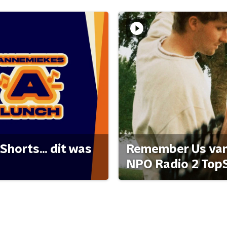
Shorts... dit was
Remember Us van 
NPO Radio 2 Top