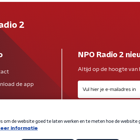
adio 2
o
NPO Radio 2 nie
Altijd op de hoogte van 
act
nload de app