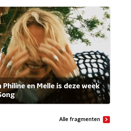
Philine en Melle is deze week
Song
Alle fragmenten