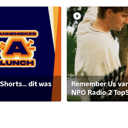
Shorts... dit was
Remember Us van 
NPO Radio 2 Top