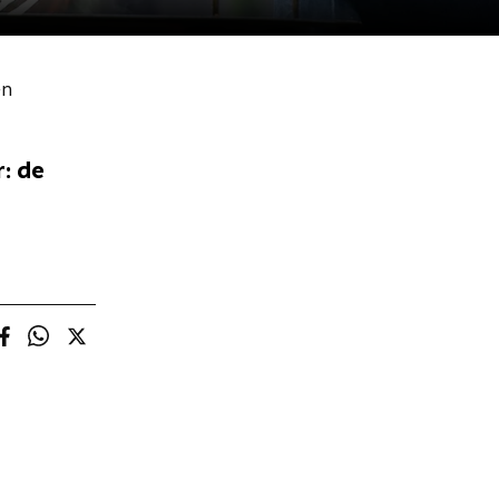
en
: de