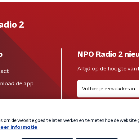
adio 2
o
NPO Radio 2 nie
Altijd op de hoogte van 
act
nload de app