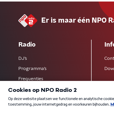
Er is maar één NPO R
Radio
Inf
DJ’s
Cont
Programma's
Dow
Frequenties
Algemene voorwaarden
Privacybeleid