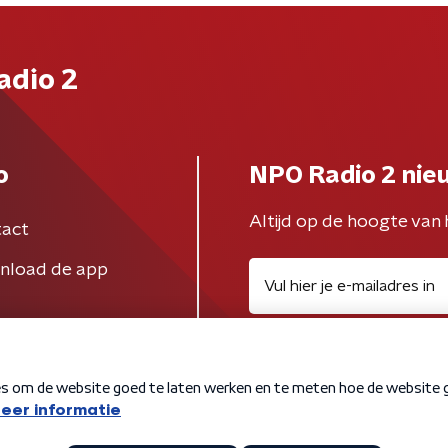
adio 2
o
NPO Radio 2 nie
Altijd op de hoogte van 
act
nload de app