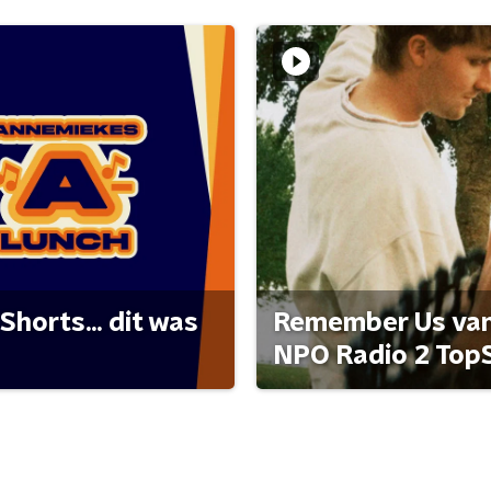
Shorts... dit was
Remember Us van 
NPO Radio 2 Top