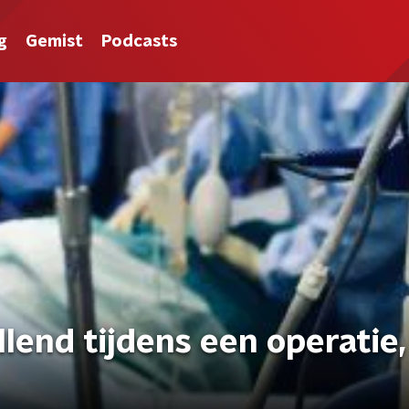
g
Gemist
Podcasts
llend tijdens een operatie