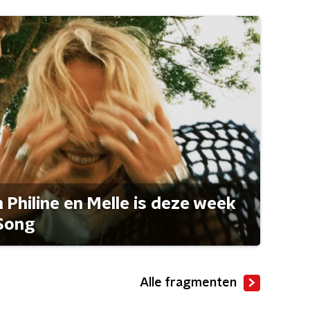
Philine en Melle is deze week
Song
Alle fragmenten