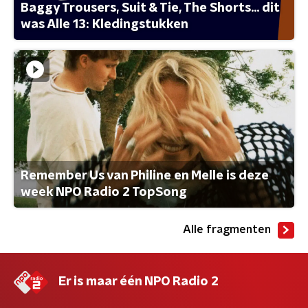
Baggy Trousers, Suit & Tie, The Shorts... dit
was Alle 13: Kledingstukken
Remember Us van Philine en Melle is deze
week NPO Radio 2 TopSong
Alle fragmenten
Er is maar één NPO Radio 2