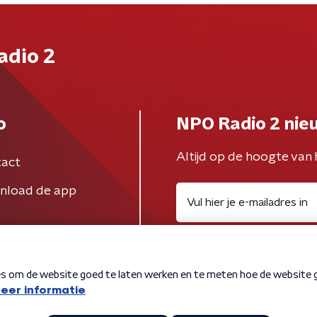
adio 2
o
NPO Radio 2 nie
Altijd op de hoogte van 
act
nload de app