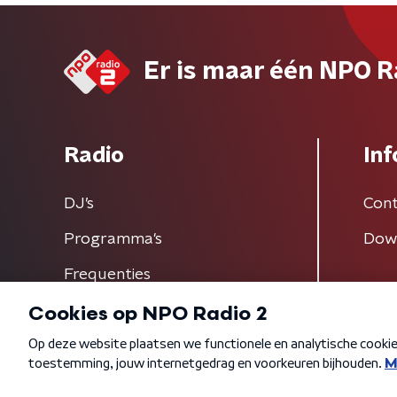
Er is maar één NPO R
Radio
Inf
DJ’s
Cont
Programma's
Dow
Frequenties
Algemene voorwaarden
Privacybeleid