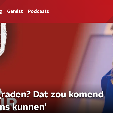
g
Gemist
Podcasts
 graden? Dat zou komend
ns kunnen'