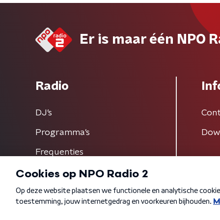
Er is maar één NPO R
Radio
Inf
DJ’s
Cont
Programma's
Dow
Frequenties
Algemene voorwaarden
Privacybeleid