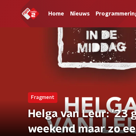
Home
Nieuws
Programmerin
Fragment
Helga van Leur: '23
weekend maar zo ee