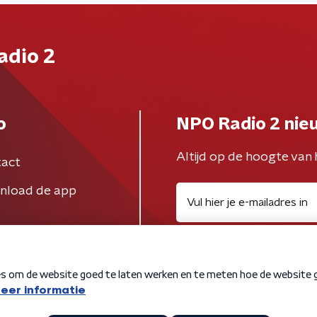
adio 2
o
NPO Radio 2 nie
Altijd op de hoogte van 
act
nload de app