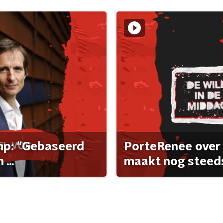
ump: "Gebaseerd
PorteRenee over 
...
maakt nog steeds