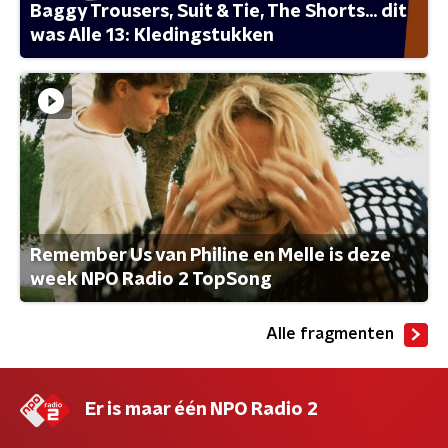
Baggy Trousers, Suit & Tie, The Shorts... dit
was Alle 13: Kledingstukken
Remember Us van Philine en Melle is deze
week NPO Radio 2 TopSong
Alle fragmenten
Er is maar één NPO Radio 2