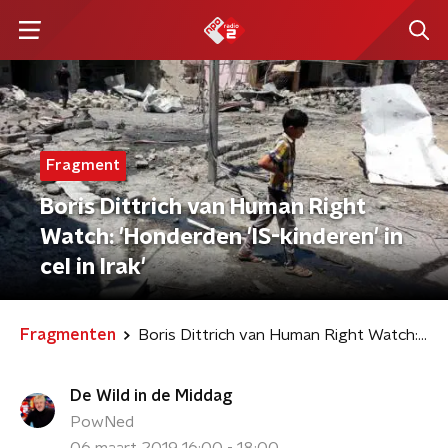
Fragment
Boris Dittrich van Human Right
Watch: 'Honderden 'IS-kinderen' in
cel in Irak'
Fragmenten
Boris Dittrich van Human Right Watch: 'Honderden 'IS-kinderen' in cel in Irak'
De Wild in de Middag
PowNed