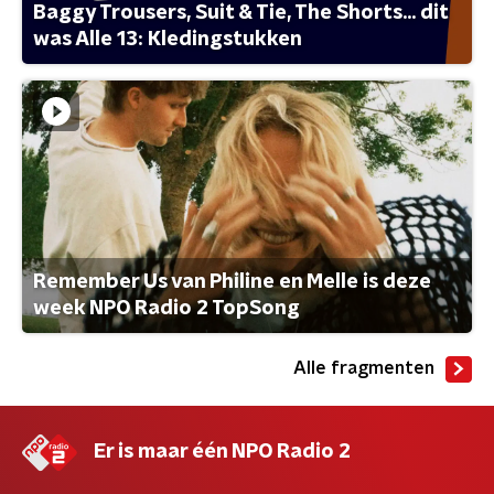
Baggy Trousers, Suit & Tie, The Shorts... dit
was Alle 13: Kledingstukken
Remember Us van Philine en Melle is deze
week NPO Radio 2 TopSong
Alle fragmenten
Er is maar één NPO Radio 2