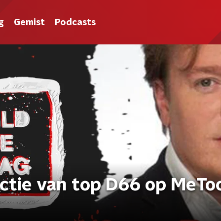
g
Gemist
Podcasts
actie van top D66 op MeTo