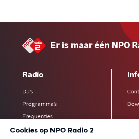
Er is maar één NPO R
Radio
Inf
DJ’s
Cont
Programma's
Dow
Frequenties