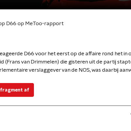
 top D66 op MeToo-rapport
ageerde D66 voor het eerst op de affaire rond het in
id (Frans van Drimmelen) die gisteren uit de partij stapt
rlementaire verslaggever van de NOS, was daarbij aanw
 fragment af