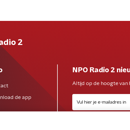
adio 2
o
NPO Radio 2 nie
Altijd op de hoogte van 
act
nload de app