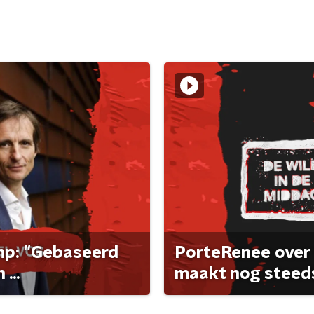
ump: "Gebaseerd
PorteRenee over 
...
maakt nog steeds