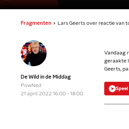
Fragmenten
Lars Geerts over reactie van
Vandaag re
geraakte l
Geerts, pa
De Wild in de Middag
PowNed
Speel
21 april 2022 16:00 - 18:00