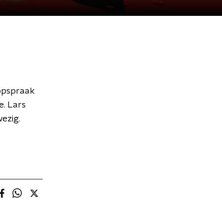
 opspraak
e. Lars
ezig.