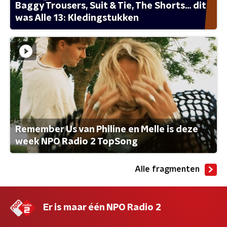
Baggy Trousers, Suit & Tie, The Shorts... dit
was Alle 13: Kledingstukken
Remember Us van Philine en Melle is deze
week NPO Radio 2 TopSong
Alle fragmenten
Er is maar één NPO Radio 2