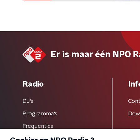
Er is maar één NPO R
Radio
Inf
DJ’s
Cont
Programma's
Dow
Frequenties