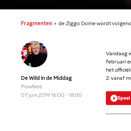
Fragmenten
de Ziggo Dome wordt volgend
Vandaag w
februari 
het offici
De Wild in de Middag
2: vanaf m
PowNed
07 juni 2019 16:00 - 18:00
Speel