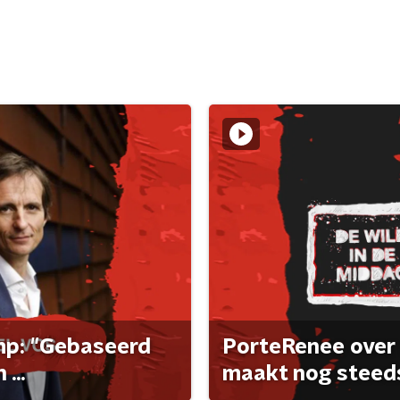
ump: "Gebaseerd
PorteRenee over 
...
maakt nog steeds