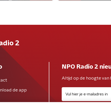
adio 2
o
NPO Radio 2 nie
Altijd op de hoogte van 
act
nload de app