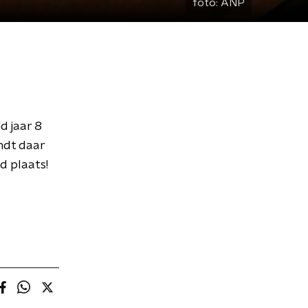
foto:
ANP
d jaar 8
ndt daar
d plaats!