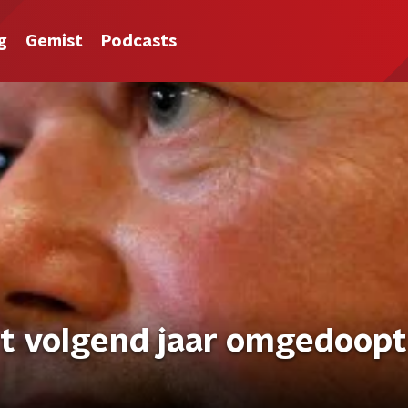
g
Gemist
Podcasts
t volgend jaar omgedoopt