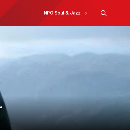
NPO Soul & Jazz
r