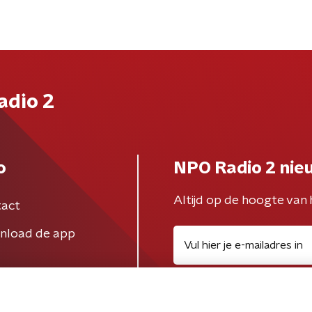
adio 2
o
NPO Radio 2 nie
Altijd op de hoogte van 
act
nload de app