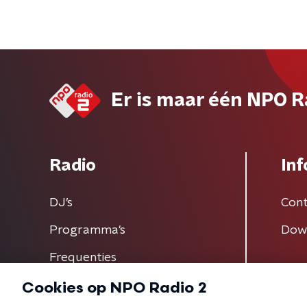
Er is maar één NPO R
Radio
Inf
DJ’s
Cont
Programma's
Dow
Frequenties