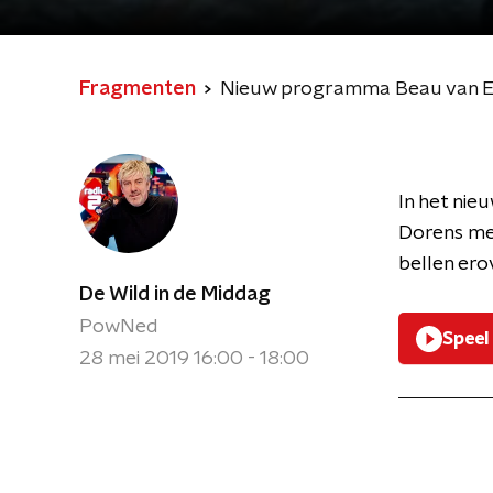
Fragmenten
Nieuw programma Beau van E
In het ni
Dorens met
bellen ero
De Wild in de Middag
PowNed
Speel
28 mei 2019 16:00 - 18:00