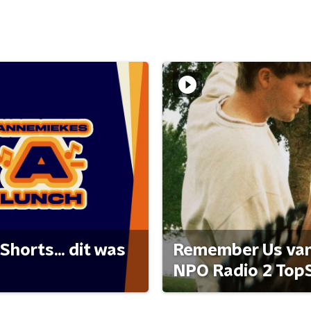
Shorts... dit was
Remember Us van 
NPO Radio 2 Top