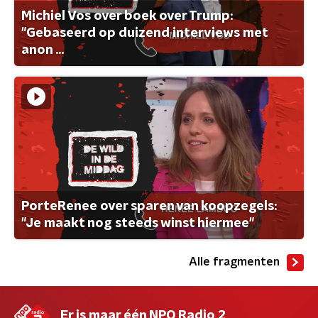
Michiel Vos over boek over Trump:
"Gebaseerd op duizend interviews met
anon ...
PorteRenee over sparen van koopzegels:
"Je maakt nog steeds winst hiermee"
Alle fragmenten
Er is maar één NPO Radio 2