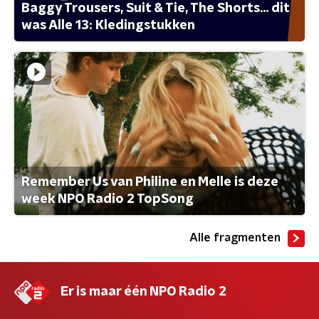
Baggy Trousers, Suit & Tie, The Shorts... dit
was Alle 13: Kledingstukken
Remember Us van Philine en Melle is deze
week NPO Radio 2 TopSong
Alle fragmenten
Er is maar één NPO Radio 2