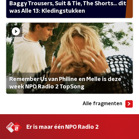
Baggy Trousers, Suit & Tie, The Shorts... dit
was Alle 13: Kledingstukken
Remember Us van Philine en Melle is deze
week NPO Radio 2 TopSong
Alle fragmenten
Er is maar één NPO Radio 2