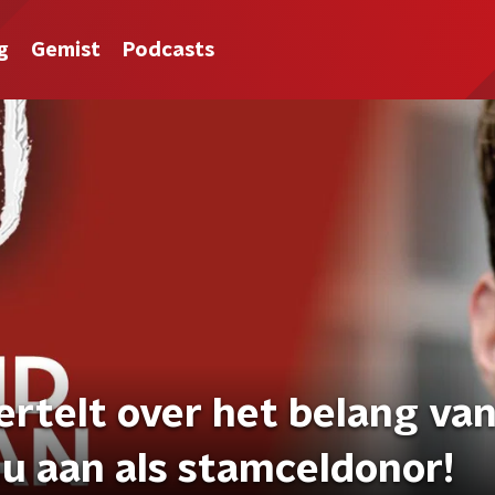
g
Gemist
Podcasts
rtelt over het belang van
u aan als stamceldonor!