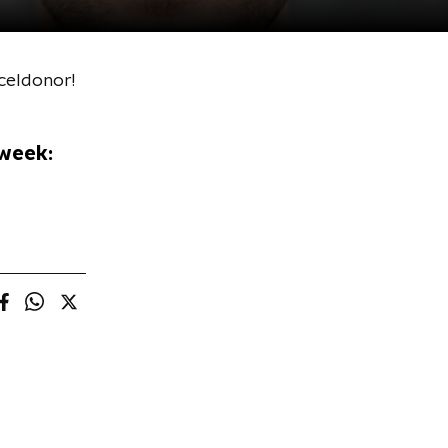
celdonor!
mweek: