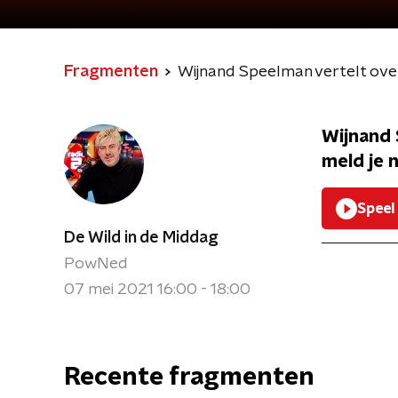
Fragmenten
Wijnand Speelman vertelt ove
Wijnand 
meld je 
Speel
De Wild in de Middag
PowNed
07 mei 2021 16:00 - 18:00
Recente fragmenten