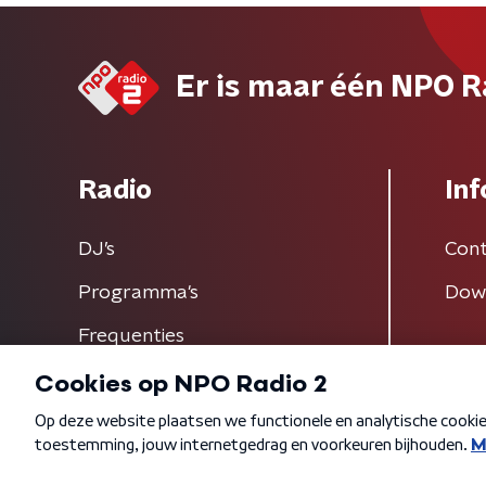
Er is maar één NPO R
Radio
Inf
DJ’s
Cont
Programma's
Dow
Frequenties
Algemene voorwaarden
Privacybeleid