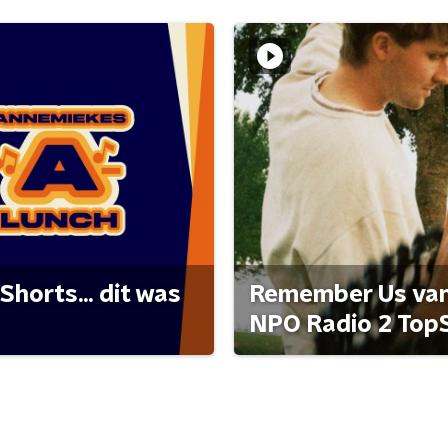
Shorts... dit was
Remember Us van 
NPO Radio 2 Top