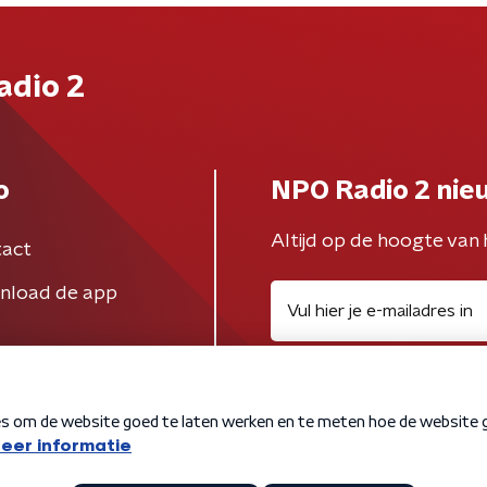
adio 2
o
NPO Radio 2 nie
Altijd op de hoogte van 
act
nload de app