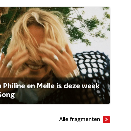
Philine en Melle is deze week
Song
Alle fragmenten