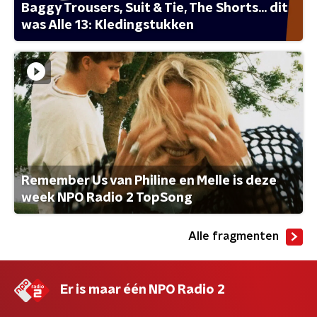
Baggy Trousers, Suit & Tie, The Shorts... dit
was Alle 13: Kledingstukken
Remember Us van Philine en Melle is deze
week NPO Radio 2 TopSong
Alle fragmenten
Er is maar één NPO Radio 2