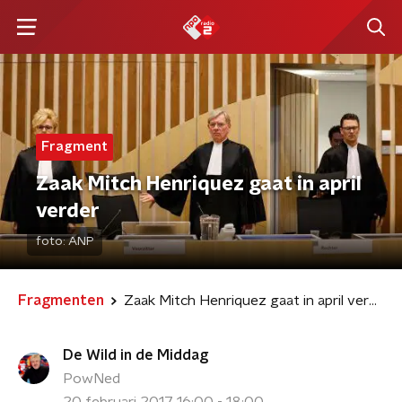
Fragment
Zaak Mitch Henriquez gaat in april
verder
foto:
ANP
Fragmenten
Zaak Mitch Henriquez gaat in april verder
De Wild in de Middag
PowNed