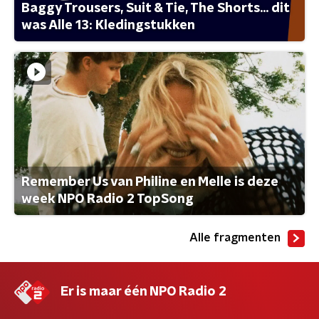
Baggy Trousers, Suit & Tie, The Shorts... dit
was Alle 13: Kledingstukken
Remember Us van Philine en Melle is deze
week NPO Radio 2 TopSong
Alle fragmenten
Er is maar één NPO Radio 2