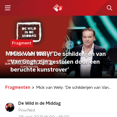
Fragment
Mick van Wely: 'De schilderijen van
Van Gogh zijn gestolen door een
beruchte kunstrover'
Fragmenten
Mick van Wely: 'De schilderijen van Van Gogh zijn gestolen door een beruchte kunstrover'
De Wild in de Middag
PowNed