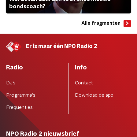
bondscoach?
Alle fragmenten
Er is maar één NPO Radio 2
Radio
Info
DJ’s
Contact
Programma's
Download de app
Frequenties
NPO Radio 2 nieuwsbrief